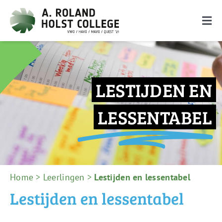
Ga
naar
Togg
inhoud
Navi
De school
Onderwijs
LESTIJDEN EN
Ouders
LESSENTABEL
Leerlingen
Nieuwe leerlingen
Zoeken
Home
>
Leerlingen
>
Lestijden en lessentabel
naar:
Lestijden en lessentabel