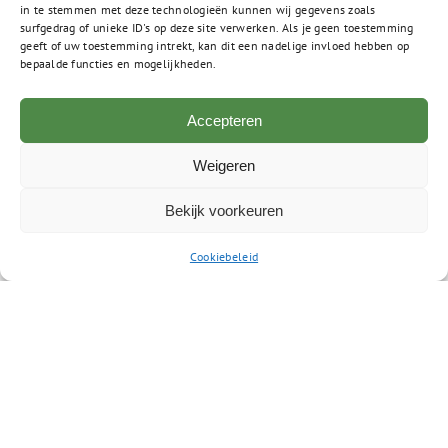
in te stemmen met deze technologieën kunnen wij gegevens zoals
Roland Rhapsody voor Alzheimer
surfgedrag of unieke ID's op deze site verwerken. Als je geen toestemming
geeft of uw toestemming intrekt, kan dit een nadelige invloed hebben op
Nederland
bepaalde functies en mogelijkheden.
Accepteren
Weigeren
Bekijk voorkeuren
Twee benefietconcerten voor Alzheimer Nederland,
eind vorig jaar in de Hilversumse Bethlehemkerk,
Cookiebeleid
hebben maar liefst 3.800 euro opgeleverd. De
opbrengst werd zaterdag 10 mei 2025 tijdens een
muzikale samenkomst in De Antonius Hof in [...]
Lees meer
Examenexpositie kunst en