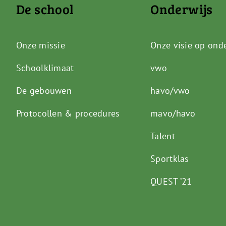
De school
Onderwijs
Onze missie
Onze visie op ond
Schoolklimaat
vwo
De gebouwen
havo/vwo
Protocollen & procedures
mavo/havo
Talent
Sportklas
QUEST ’21