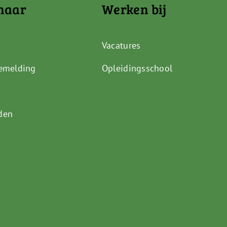
naar
Werken bij
Vacatures
emelding
Opleidingsschool
den