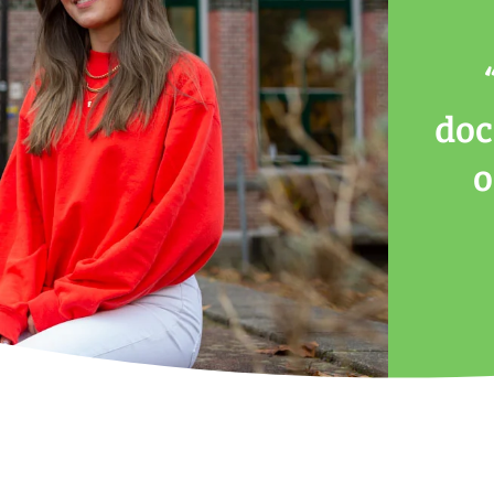
doc
o