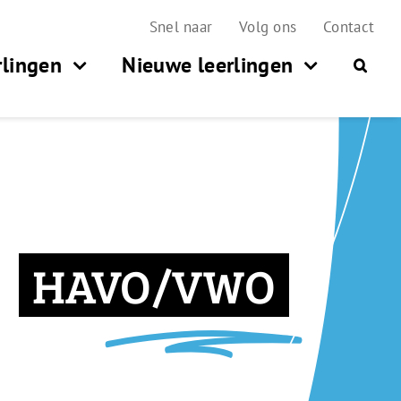
Snel naar
Volg ons
Contact
rlingen
Nieuwe leerlingen
HAVO/VWO