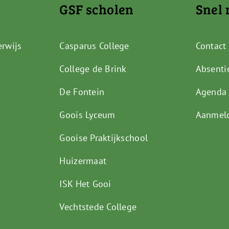
GSF scholen
Snel 
erwijs
Casparus College
Contact
College de Brink
Absenti
De Fontein
Agenda
Goois Lyceum
Aanmel
Gooise Praktijkschool
Huizermaat
ISK Het Gooi
Vechtstede College