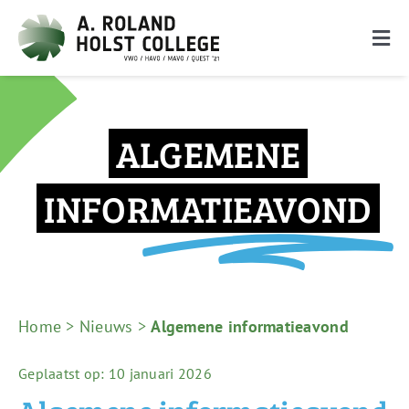
Ga
naar
Togg
inhoud
Navi
De school
Onderwijs
ALGEMENE
Ouders
INFORMATIEAVOND
Leerlingen
Nieuwe leerlingen
Zoeken
Home
>
Nieuws
>
Algemene informatieavond
naar:
Geplaatst op: 10 januari 2026