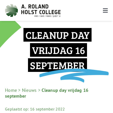
Ga
naar
Togg
inhoud
Navi
De school
CLEANUP DAY
Onderwijs
VRIJDAG 16
Ouders
SEPTEMBER
Leerlingen
Nieuwe leerlingen
Zoeken
Home
>
Nieuws
>
Cleanup day vrijdag 16
naar:
september
Geplaatst op: 16 september 2022