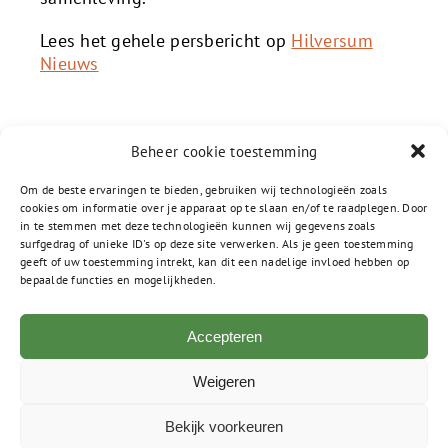
Lees het gehele persbericht op
Hilversum
Nieuws
Beheer cookie toestemming
Om de beste ervaringen te bieden, gebruiken wij technologieën zoals
cookies om informatie over je apparaat op te slaan en/of te raadplegen. Door
in te stemmen met deze technologieën kunnen wij gegevens zoals
surfgedrag of unieke ID's op deze site verwerken. Als je geen toestemming
geeft of uw toestemming intrekt, kan dit een nadelige invloed hebben op
bepaalde functies en mogelijkheden.
Accepteren
Postbus 555
Weigeren
1200 AN Hilversum
035-7900800
Bekijk voorkeuren
info-arhc@gsf.nl