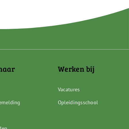
naar
Werken bij
Vacatures
emelding
Opleidingsschool
den