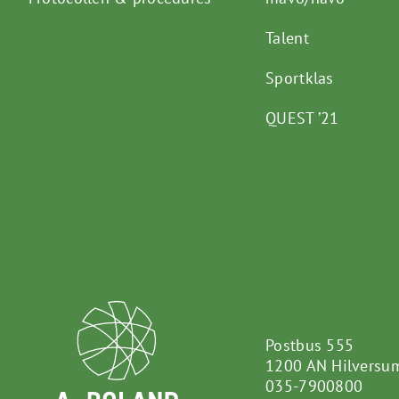
Talent
Sportklas
QUEST ’21
Postbus 555
1200 AN Hilversu
035-7900800