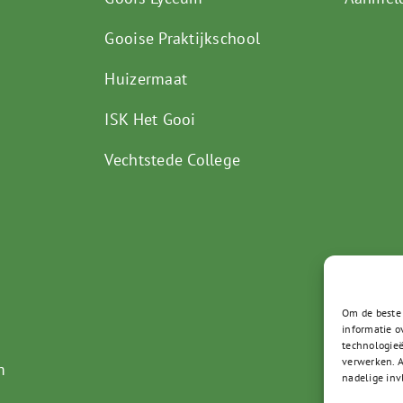
Gooise Praktijkschool
Huizermaat
ISK Het Gooi
Vechtstede College
Om de beste 
informatie o
technologieë
verwerken. A
m
nadelige inv