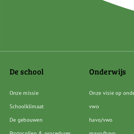
De school
Onderwijs
Onze missie
Onze visie op ond
Schoolklimaat
vwo
De gebouwen
havo/vwo
Protocollen & procedures
mavo/havo