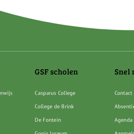
GSF scholen
Snel 
erwijs
Casparus College
Contact
College de Brink
Absenti
De Fontein
Agenda
Goois Lyceum
Aanmel